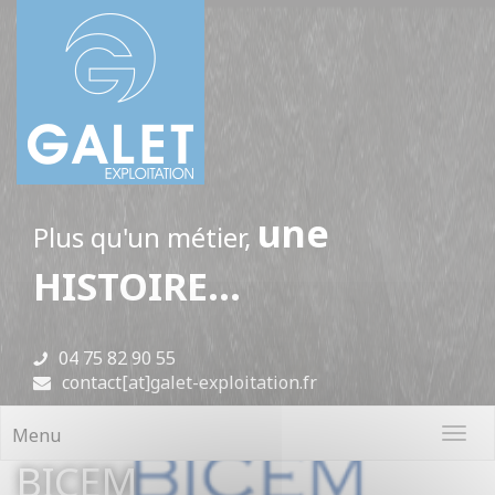
Panneau de gestion des cookies
une
Plus qu'un métier,
HISTOIRE...
04 75 82 90 55
contact[at]galet-exploitation.fr
Menu
Toggl
navig
BICEM