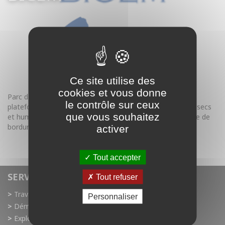
Ce site utilise des
cookies et vous donne
Parc d'activité situé à Bourg les Valence. Réalisation des
le contrôle sur ceux
plateformes bâtiments et voiries, réalisation des réseaux secs
que vous souhaitez
et humides (E.U, E.P, AEP). Application des enrobés et pose de
bordures.
activer
Visitez notre site
Tout accepter
SERVICES
Tout refuser
Travaux publics
Personnaliser
Démolition
Exploitation de carrière