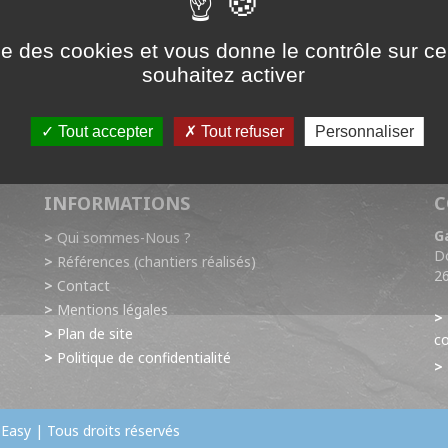
illar 432D
ise des cookies et vous donne le contrôle sur 
souhaitez activer
alent, pouvant être utilisé pour le chargement des camions bennes gr
 flèche articulée à l'arrière. Il est aussi équipé de fourches pour la
Tout accepter
Tout refuser
Personnaliser
Revenir au parc matériels
INFORMATIONS
C
G
Qui sommes-Nous ?
Do
Références (chantiers réalisés)
2
Contact
Mentions légales
Plan de site
co
Politique de confidentialité
Easy
| Tous droits réservés