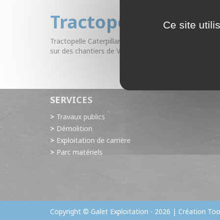
Tractopelle Caterp
Ce site util
Tractopelle Caterpillar 432D, engin de chantier polyv
sur des chantiers de VRD pour les tranchées grâce à sa
SERVICES
Travaux publics
Démolition
Exploitation de carrière
Parc matériels
Copyright © Galet Exploitation - 2026 | Création
Too