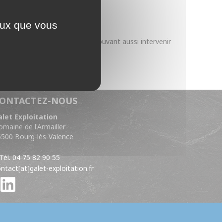
ceux que vous
âce à son godet à l'avant, et pouvant aussi intervenir
 manutention.
ONTACTEZ-NOUS
alet Exploitation
maine de l'Armailler
6500 Bourg-lès-Valence
Tél. 04 75 82 90 55
ntact[at]galet-exploitation.fr