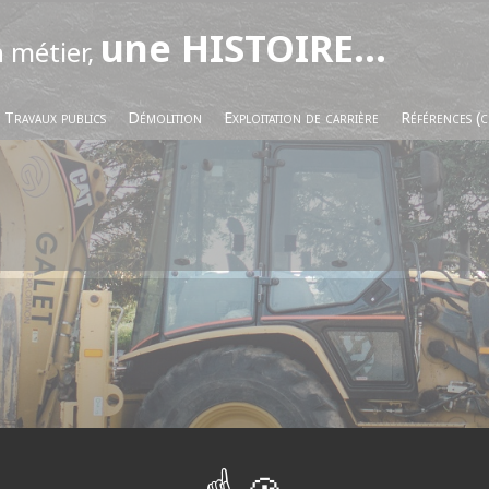
une HISTOIRE...
n métier,
Travaux publics
Démolition
Exploitation de carrière
Références (c