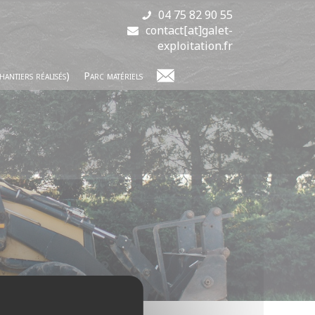
04 75 82 90 55
contact[at]galet-
exploitation.fr
hantiers réalisés)
Parc matériels