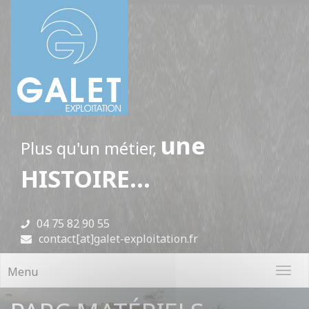
Panneau de gestion des cookies
une
Plus qu'un métier,
HISTOIRE...
04 75 82 90 55
contact[at]galet-exploitation.fr
Menu
Toggl
navig