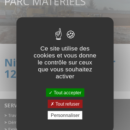
PARC MATÉRIELS
Ce site utilise des
cookies et vous donne
Niveleuse Caterpillar
le contrôle sur ceux
que vous souhaitez
120H
activer
Revenir au parc matériels
Tout accepter
Tout refuser
SERVICES
Travaux publics
Personnaliser
Démolition
Exploitation de carrière