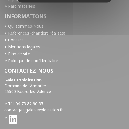
Parc matériels
INFORMATIONS
Qui sommes-Nous ?
Références (chantiers réalisés)
Contact
Mentions légales
Plan de site
Politique de confidentialité
CONTACTEZ-NOUS
Galet Exploitation
Domaine de l'Armailler
26500 Bourg-lès-Valence
Tél. 04 75 82 90 55
contact[at]galet-exploitation.fr