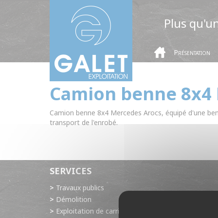
Panneau de gestion des cookies
Plus qu'u
Présentation
Camion benne 8x4
PARC MATÉRIELS
Camion benne 8x4 Mercedes Arocs, équipé d'une benn
transport de l'enrobé.
SERVICES
Travaux publics
Démolition
Exploitation de carrière