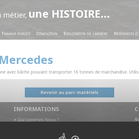
une HISTOIRE...
n métier,
Travaux publics
Démolition
Exploitation de carrière
Références (c
 Mercedes
e avec bâche pouvant transporter 16 tonnes de marchandise. Utilisé
Revenir au parc matériels
INFORMATIONS
C
G
Qui sommes-Nous ?
Do
Références (chantiers réalisés)
2
Contact