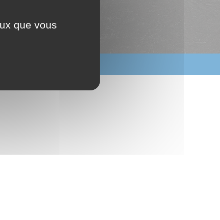
Tél. 04 75 82 90 55
ntact[at]galet-exploitation.fr
ceux que vous