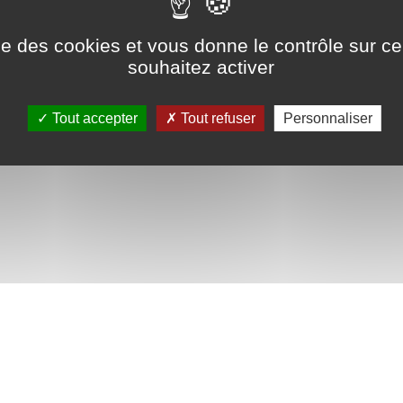
Mentions légales
Plan de site
co
ise des cookies et vous donne le contrôle sur 
Politique de confidentialité
souhaitez activer
Easy
| Tous droits réservés
Tout accepter
Tout refuser
Personnaliser