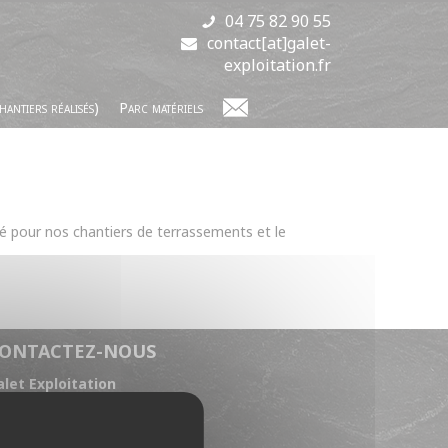
04 75 82 90 55
contact[at]galet-
exploitation.fr
hantiers réalisés)
Parc matériels
 pour nos chantiers de terrassements et le
ONTACTEZ-NOUS
alet Exploitation
maine de l'Armailler
6500 Bourg-lès-Valence